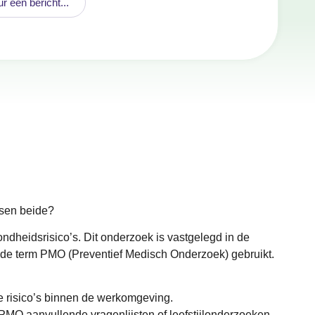
ur een bericht...
ssen beide?
heidsrisico’s. Dit onderzoek is vastgelegd in de
k de term PMO (Preventief Medisch Onderzoek) gebruikt.
e risico’s binnen de werkomgeving.
O aanvullende vragenlijsten of leefstijlonderzoeken.