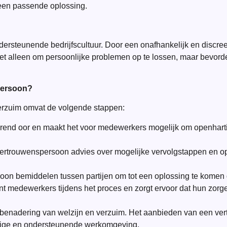
n een passende oplossing.
ersteunende bedrijfscultuur. Door een onafhankelijk en discr
niet alleen om persoonlijke problemen op te lossen, maar bevor
persoon?
erzuim omvat de volgende stappen:
erend oor en maakt het voor medewerkers mogelijk om openharti
ertrouwenspersoon advies over mogelijke vervolgstappen en opl
on bemiddelen tussen partijen om tot een oplossing te komen d
 medewerkers tijdens het proces en zorgt ervoor dat hun zor
e benadering van welzijn en verzuim. Het aanbieden van een ve
ilige en ondersteunende werkomgeving.