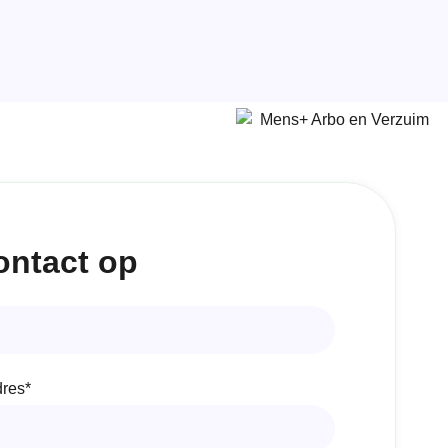
ntact op
dres*