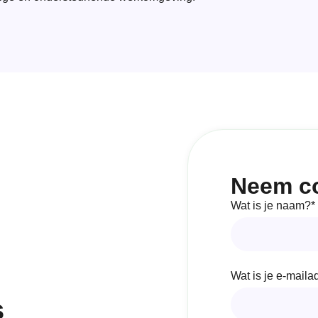
Neem co
Wat is je naam?*
Wat is je e-maila
s