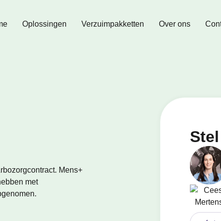
me
Oplossingen
Verzuimpakketten
Over ons
Cont
Stel
 Arbozorgcontract. Mens+
 hebben met
opgenomen.