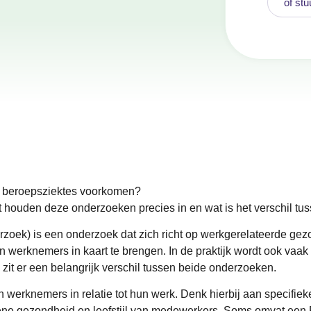
of stu
n beroepsziektes voorkomen?
houden deze onderzoeken precies in en wat is het verschil tu
k) is een onderzoek dat zich richt op werkgerelateerde gezond
n werknemers in kaart te brengen. In de praktijk wordt ook vaa
it er een belangrijk verschil tussen beide onderzoeken.
werknemers in relatie tot hun werk. Denk hierbij aan specifiek
e gezondheid en leefstijl van medewerkers. Soms omvat een PM